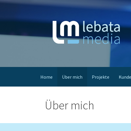
Zum
Inhalt
springen
Webseitenentwicklung und Medienprodukt
lebata media
Home
Über mich
Projekte
Kunde
Über mich