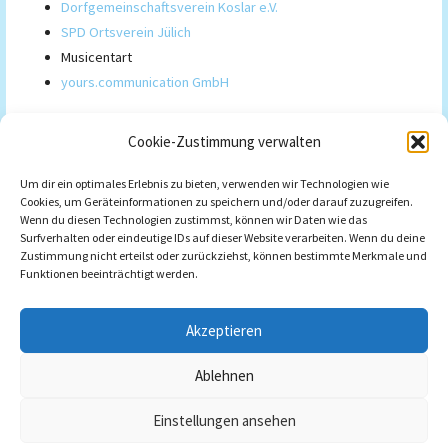
Dorfgemeinschaftsverein Koslar e.V.
SPD Ortsverein Jülich
Musicentart
yours.communication GmbH
Kooperationspartner
Cookie-Zustimmung verwalten
Showtechnik Müller (STM)
Um dir ein optimales Erlebnis zu bieten, verwenden wir Technologien wie
Cookies, um Geräteinformationen zu speichern und/oder darauf zuzugreifen.
Dorfgemeinschaftsverein Koslar e.V.
Wenn du diesen Technologien zustimmst, können wir Daten wie das
Christliche Frauengemeinschaft Koslar-Engelsdorf e.V.
Surfverhalten oder eindeutige IDs auf dieser Website verarbeiten. Wenn du deine
Zustimmung nicht erteilst oder zurückziehst, können bestimmte Merkmale und
Funktionen beeinträchtigt werden.
Akzeptieren
Impressum
Datenschutzerklärung
Cookie-Richtlinie (EU)
Ablehnen
Einstellungen ansehen