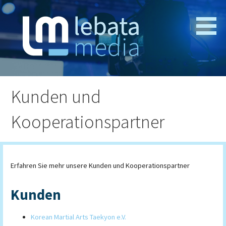
Zum
Inhalt
springen
Webseitenentwicklung und Medienproduktion
lebata media
Kunden und
Kooperationspartner
Erfahren Sie mehr unsere Kunden und Kooperationspartner
Kunden
Korean Martial Arts Taekyon e.V.