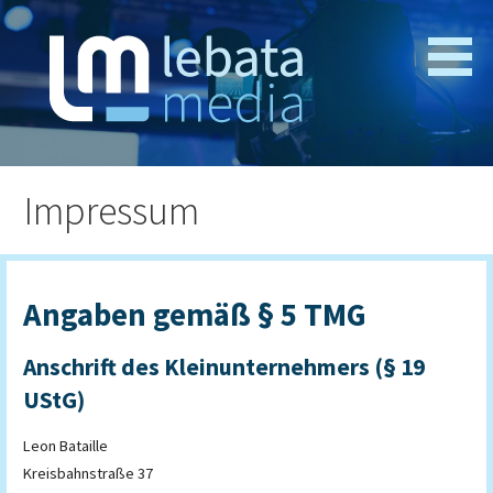
Zum
Inhalt
springen
Webseitenentwicklung und Medienproduktion
lebata media
Impressum
Angaben gemäß § 5 TMG
Anschrift des Kleinunternehmers (§ 19
UStG)
Leon Bataille
Kreisbahnstraße 37