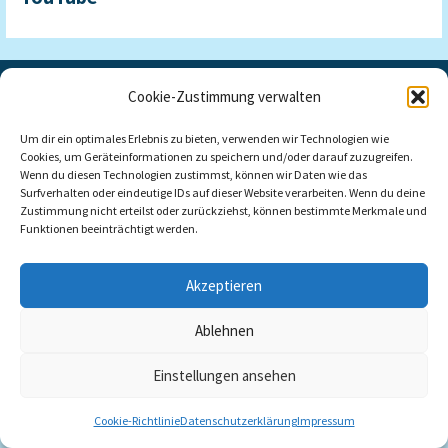
Cookie-Zustimmung verwalten
Impressum
Datenschutzerklärung
Cookie-Richtlinie (EU)
Um dir ein optimales Erlebnis zu bieten, verwenden wir Technologien wie
Cookies, um Geräteinformationen zu speichern und/oder darauf zuzugreifen.
Wenn du diesen Technologien zustimmst, können wir Daten wie das
Surfverhalten oder eindeutige IDs auf dieser Website verarbeiten. Wenn du deine
Copyright © 2026 lebata media
Zustimmung nicht erteilst oder zurückziehst, können bestimmte Merkmale und
Funktionen beeinträchtigt werden.
Akzeptieren
Ablehnen
Einstellungen ansehen
Cookie-Richtlinie
Datenschutzerklärung
Impressum