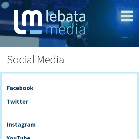
Zum
Inhalt
springen
Webseitenentwicklung und Medienproduktion
lebata media
Social Media
Facebook
Twitter
Instagram
YouTube